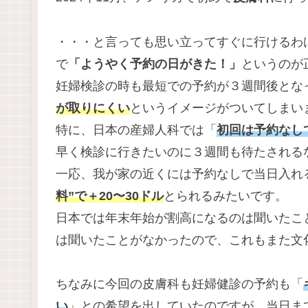
・・・と言っても思い立ってすぐに行けるわ
で
「ようやく予約の日がきた！」
というのが
妊婦検診の時も最短での予約が３週間後とな
が取りにくい
というイメージがついてしまいまし
特に、日本の産婦人科では「
初回は予約なし
早く検診に行きたいのに３週間も待たされる
一応、我が家の近くには予約なしで当日入れる
料”で＋20〜30ドル
とられるみたいです。
日本では年末年始が割高になるのは聞いたこ
は聞いたことがなかったので、これもまた文
ちなみに今回の皮膚科も妊婦健診の予約も「
い
」との希望を出していたのですが、当日ま