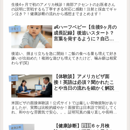
生後4ヶ月で初のアメリカ検診！南部アクセントのお医者さん
の説明に苦戦するも丁寧すぎる対応に感動！注射と採血でギャ
ン泣き？！健康診断の流れから感想までまとめます！
👶ハーフベビー【生後9ヶ月の
子育て
成長記録】後追いスタート？
言葉を発するように？自己主
張が出てきた！？
後追い、掴まり立ちを急に開始！ご飯の食べる量も増えて好き
嫌いが出始めた！複雑な遊びも増えてきたけど、噛み癖は相変
わらず(笑)
【体験談】アメリカビザ面
英語
接！英語は必須？聞かれたこ
とや当日の流れを細かく解説
米国ビザの面接体験談！公式サイトでは厳しい荷物規制があり
ましたが、実際は比較的緩やか！面接官は日本語で対応してく
れ、和やかな雰囲気で安心。。。証明写真の撮り直しや長時間
の待機はありましたが、弁護士のサポートや事前の準備のおか
げでスムーズに進行。最終的にビザが承認され、2年にわたる
【健康診断】🇺🇸６ヶ月検
申請プロセスを終え、アメリカ移住が実現！
健康診断