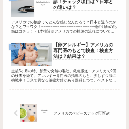
診！チェック項目は？日本と
の違いは？
アメリカでの検診ってどんな感じなんだろう？日本と違うのか
な？とワクワク！=======================他の月齢の記
録はコチラ！・1才検診※アメリカでの検診の流れについて
は、こちらの投稿で一番丁寧にまとめています。・1才3ヶ月...
【卵アレルギー】アメリカの
子育て
専門医のもとで検査！検査方
法は？結果は？
生後5ヶ月の時、卵黄で突然の嘔吐、救急搬送！アメリカで2回
の検査を経て、アレルギー専門医の指導のもと、少しずつ卵に
挑戦中！日米で異なる治療方針があり困惑しつつ、ベストな策
で卵アレルギーの克服を目指しています。
アメリカのベビースナック🇺🇸👶