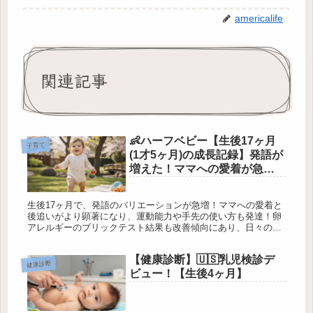
americalife
関連記事
👶ハーフベビー【生後17ヶ月
子育て
(1才5ヶ月)の成長記録】発語が
増えた！ママへの愛着が急
増？！卵アレルギーの検査結
果も
生後17ヶ月で、発語のバリエーションが急増！ママへの愛着と
後追いがより顕著になり、運動能力や手先の使い方も発達！卵
アレルギーのブリックテスト結果も改善傾向にあり、日々の成
長と記録の意義を実感！
【健康診断】🇺🇸乳児検診デ
健康診断
ビュー！【生後4ヶ月】