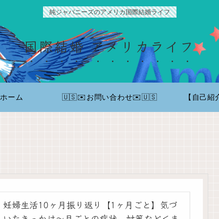
純ジャパニーズのアメリカ国際結婚ライフ
国際結婚 アメリカライフ
ホーム
🇺🇸✉️お問い合わせ✉️🇺🇸
【自己紹
妊婦生活10ヶ月振り返り【1ヶ月ごと】気づ
いたきっかけ〜月ごとの症状、対策など＜ま