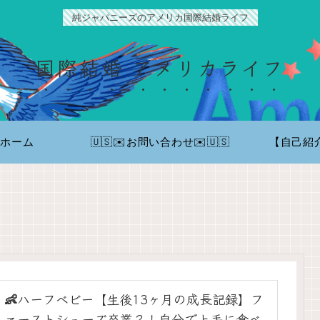
純ジャパニーズのアメリカ国際結婚ライフ
国際結婚 アメリカライフ
ホーム
🇺🇸✉️お問い合わせ✉️🇺🇸
【自己紹
👶ハーフベビー【生後13ヶ月の成長記録】フ
ァーストシューズ卒業？！自分で上手に食べ