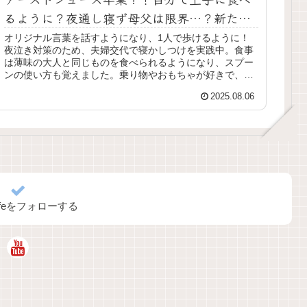
るように？夜通し寝ず母父は限界…？新たな
対策も
オリジナル言葉を話すようになり、1人で歩けるように！
夜泣き対策のため、夫婦交代で寝かしつけを実践中。食事
は薄味の大人と同じものを食べられるようになり、スプー
ンの使い方も覚えました。乗り物やおもちゃが好きで、滑
り台や砂場、プールなど外で遊ぶことに興味津々。歯磨き
2025.08.06
が好きになり、靴を自分で片付けたり、親の真似をして床
掃除をしたりと大成長！
alifeをフォローする