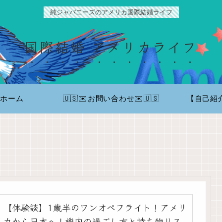
純ジャパニーズのアメリカ国際結婚ライフ
国際結婚 アメリカライフ
ホーム
🇺🇸✉️お問い合わせ✉️🇺🇸
【自己紹
【体験談】1歳半のワンオペフライト！アメリ
カから日本へ！機内の過ごし方と持ち物リス